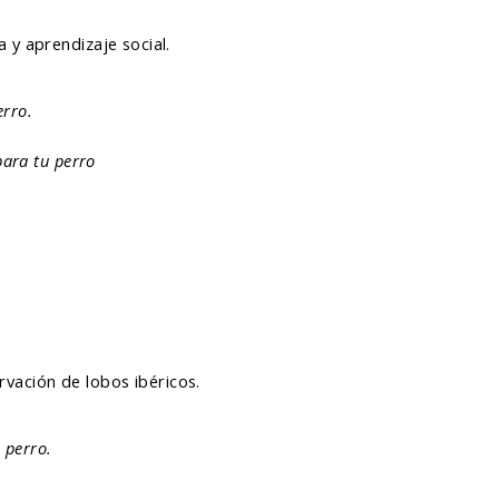
 y aprendizaje social.
erro.
para tu perro
ervación de lobos ibéricos.
l perro.