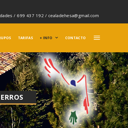
idades / 699 437 192 / cealadehesa@gmail.com
RUPOS
TARIFAS
+ INFO
CONTACTO
PERROS